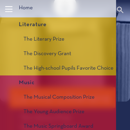
Panneau de gestion des cookies
Home
Literature
The Literary Prize
The Discovery Grant
The High-school Pupils Favorite Choice
Music
Le Prix Littéraire
The Musical Composition Prize
The Young Audience Prize
The Literary Prize
The Music Springboard Award
The Discovery Grant