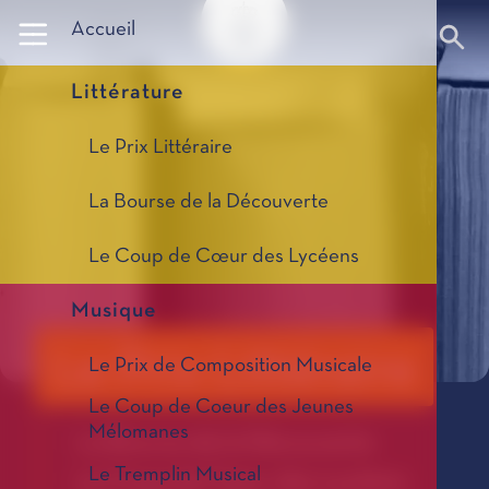
Panneau de gestion des cookies
Accueil
Littérature
Le Prix Littéraire
La Bourse de la Découverte
Le Coup de Cœur des Lycéens
Musique
Le Prix Littéraire
Le Prix de Composition Musicale
Le Coup de Coeur des Jeunes
Mélomanes
La Bourse de la Découverte
Le Tremplin Musical
Le Coup de Cœur des Lycéens