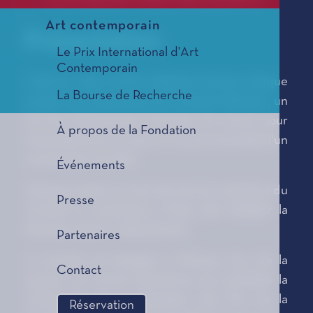
Art contemporain
Présentation
Le Prix International d'Art
Contemporain
Créé en 1951, le Prix Littéraire honore chaque
La Bourse de Recherche
année, sur proposition du Conseil Littéraire, un
écrivain d’expression française de renom pour
À propos de la Fondation
l’ensemble de son œuvre. Ce prix est doté d'un
montant de 25 000€.
Événements
Chaque année au mois de mai, les membres du
Presse
Conseil se réunissent à Paris afin d’établir la
liste des auteurs sélectionnés.
Partenaires
Le lauréat est désigné à Monaco, lors de la
Contact
session de travail d'automne qui précède la
Cérémonie de proclamation des Prix de la
Réservation