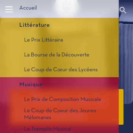
Panneau de gestion des cookies
Accueil
Littérature
Le Prix Littéraire
La Bourse de la Découverte
Le Coup de Cœur des Lycéens
Musique
La Bourse de la
Le Prix de Composition Musicale
Le Coup de Coeur des Jeunes
Découverte
Mélomanes
Le Tremplin Musical