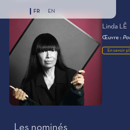
FR
EN
Linda LÊ
Œuvre :
Po
En savoir p
Les nominés