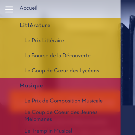
Panneau de gestion des cookies
Accueil
Littérature
Le Prix Littéraire
La Bourse de la Découverte
Le Coup de Cœur des Lycéens
Musique
Le Prix Littéraire
Le Prix de Composition Musicale
Le Coup de Coeur des Jeunes
Mélomanes
La Bourse de la Découverte
Le Tremplin Musical
Le Coup de Cœur des Lycéens