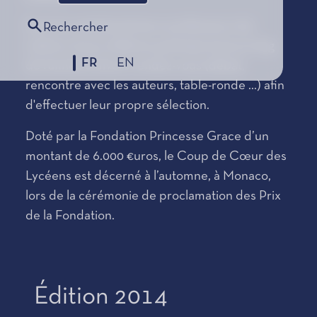
Sous la conduite de leurs professeurs de
Rechercher
Lettres, le jury d’élèves participe tout au long
FR
EN
de l’année à divers rendez-vous (débat,
rencontre avec les auteurs, table-ronde ...) afin
d'effectuer leur propre sélection.
Doté par la Fondation Princesse Grace d’un
montant de 6.000 €uros, le Coup de Cœur des
Lycéens est décerné à l’automne, à Monaco,
lors de la cérémonie de proclamation des Prix
de la Fondation.
Édition 2014