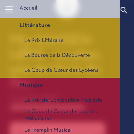
Panneau de gestion des cookies
Accueil
Littérature
Mia HANSEN-
Le Prix Littéraire
LØVE - Le plan,
La Bourse de la Découverte
une écriture du
Le Coup de Cœur des Lycéens
film
Musique
31 janvier 2022 -
Le Prix de Composition Musicale
Anciennes saisons de conférences 1967-2025
Le Coup de Coeur des Jeunes
Mélomanes
Le Tremplin Musical