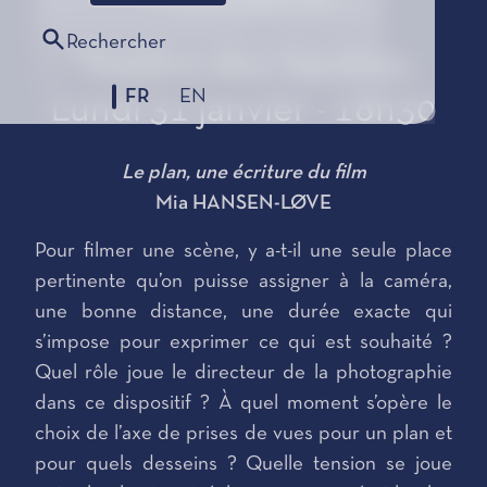
Rechercher
Théâtre des Variétés
FR
EN
Lundi 31 janvier - 18h30
Le plan, une écriture du film
Mia HANSEN-LØVE
Pour filmer une scène, y a-t-il une seule place
pertinente qu’on puisse assigner à la caméra,
une bonne distance, une durée exacte qui
s’impose pour exprimer ce qui est souhaité ?
Quel rôle joue le directeur de la photographie
dans ce dispositif ? À quel moment s’opère le
choix de l’axe de prises de vues pour un plan et
pour quels desseins ? Quelle tension se joue