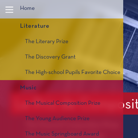
Panneau de gestion des cookies
Home
Literature
The Literary Prize
The Discovery Grant
The High-school Pupils Favorite Choice
Music
Le Prix de Composi
The Musical Composition Prize
The Young Audience Prize
The Musical Composition Prize
The Music Springboard Award
The Young Audience Prize