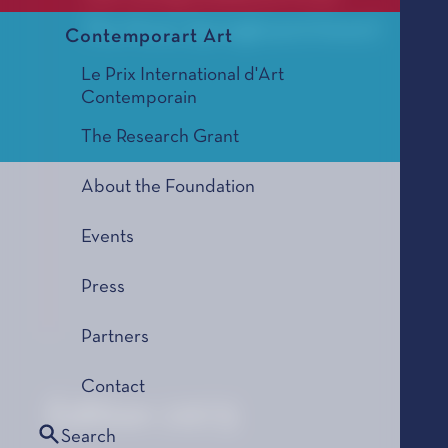
The Music Springboard Award
Contemporart Art
Le Prix International d'Art
Contemporain
The Research Grant
About the Foundation
Events
Press
Partners
Contact
Edition 1973
Search