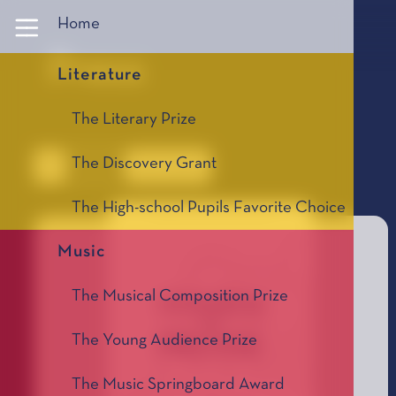
Panneau de gestion des cookies
Home
Press
Literature
The Literary Prize
The Discovery Grant
All
Press kit
Press release
The High-school Pupils Favorite Choice
Music
The Musical Composition Prize
The Young Audience Prize
The Music Springboard Award