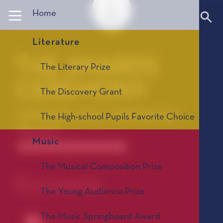
Panneau de gestion des cookies
Home
Literature
THE AWARDS
The Literary Prize
CEREMONY
The Discovery Grant
10 October 2023 - Salle Garnier -
The High-school Pupils Favorite Choice
Monaco
Music
La Cérémonie de proclamation des prix
The Musical Composition Prize
Documents
The Young Audience Prize
The Music Springboard Award