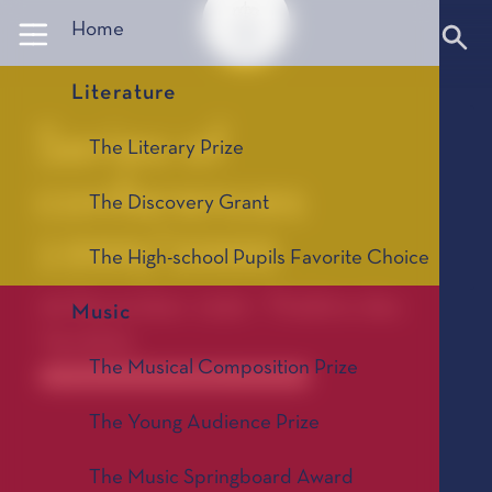
Panneau de gestion des cookies
Home
Literature
Series of
The Literary Prize
conferences
The Discovery Grant
1999/2000
The High-school Pupils Favorite Choice
06 December 1999 - Théâtre des
Music
Variétés
The Musical Composition Prize
Anciennes saisons de conférences 1967-2025
The Young Audience Prize
The Music Springboard Award