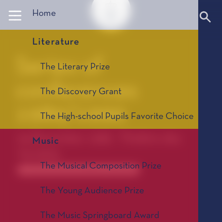
Panneau de gestion des cookies
Home
Literature
Series of
The Literary Prize
conferences
The Discovery Grant
1989/1990
The High-school Pupils Favorite Choice
04 December 1989 - Théâtre des
Music
Variétés
The Musical Composition Prize
Anciennes saisons de conférences 1967-2025
The Young Audience Prize
The Music Springboard Award