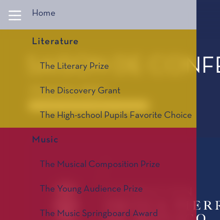
Panneau de gestion des cookies
Home
Literature
SAISON DE CONF
The Literary Prize
18 janvier 2022 -
The Discovery Grant
Anciennes saisons de conférences 1967-2025
The High-school Pupils Favorite Choice
Music
The Musical Composition Prize
The Young Audience Prize
The Music Springboard Award