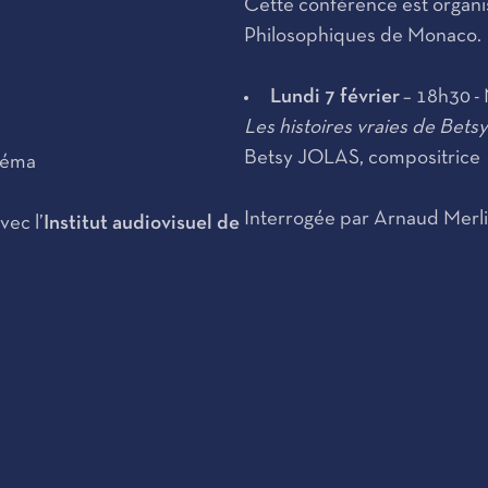
Cette conférence est organi
Philosophiques de Monaco.
s
Lundi 7 février
– 18h30 - 
Les histoires vraies de Betsy
Betsy JOLAS, compositrice
néma
Interrogée par Arnaud Merli
vec l’
Institut audiovisuel de
s