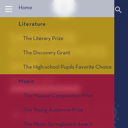
Panneau de gestion des cookies
Home
Literature
SAISON DE
The Literary Prize
CONFÉRENCES
The Discovery Grant
2018
The High-school Pupils Favorite Choice
01 janvier 2018 -
Music
Anciennes saisons de conférences 1967-2025
The Musical Composition Prize
The Young Audience Prize
The Music Springboard Award