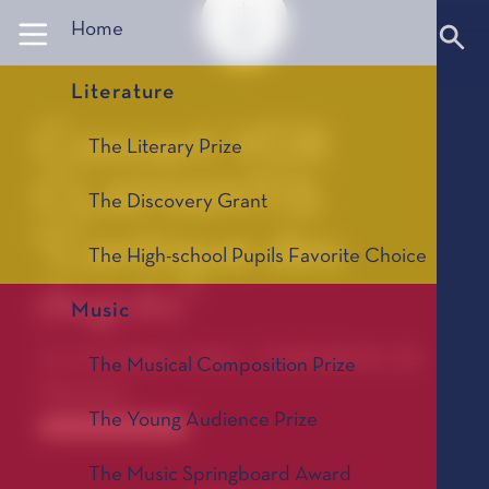
Panneau de gestion des cookies
Home
Literature
Concert VOX
The Literary Prize
CLAMANTIS
The Discovery Grant
"Cantique des
The High-school Pupils Favorite Choice
degrés"
Music
13 novembre 2021 - Cathédrale de
The Musical Composition Prize
Monaco
The Young Audience Prize
Les autres rendez-vous
The Music Springboard Award