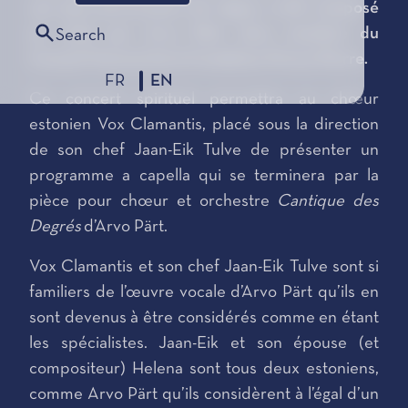
son 50e anniversaire de règne, a été composé
en 1999 par Arvo Pärt, alors membre du
Search
Conseil Musical de la Fondation Prince Pierre.
FR
EN
Ce concert spirituel permettra au chœur
estonien Vox Clamantis, placé sous la direction
de son chef Jaan-Eik Tulve de présenter un
programme a capella qui se terminera par la
pièce pour chœur et orchestre
Cantique des
Degrés
d’Arvo Pärt.
Vox Clamantis et son chef Jaan-Eik Tulve sont si
familiers de l’œuvre vocale d’Arvo Pärt qu’ils en
sont devenus à être considérés comme en étant
les spécialistes. Jaan-Eik et son épouse (et
compositeur) Helena sont tous deux estoniens,
comme Arvo Pärt qu’ils considèrent à l’égal d’un