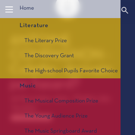
Panneau de gestion des cookies
Home
Literature
ANTOINE
The Literary Prize
COMPAGNON -
The Discovery Grant
Colette : écrivain
The High-school Pupils Favorite Choice
par hasard?
Music
06 November 2023 - Théâtre des
The Musical Composition Prize
Variétés
The Young Audience Prize
Les autres rendez-vous
The Music Springboard Award