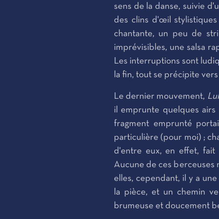
sens de la danse, suivie d
des clins d'œil stylistique
chantante, un peu de str
imprévisibles, une salsa r
Les interruptions sont ludi
la fin, tout se précipite ver
Le dernier mouvement,
Lul
il emprunte quelques airs
fragment emprunté portait
particulière (pour moi) ; c
d'entre eux, en effet, fai
Aucune de ces berceuses ne
elles, cependant, il y a u
la pièce, et un chemin v
brumeuse et doucement be