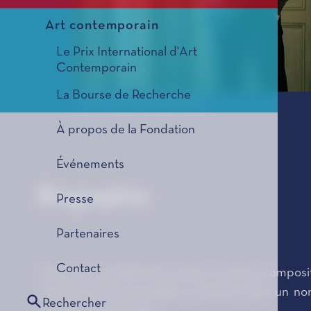
Art contemporain
Le Prix International d'Art
Contemporain
La Bourse de Recherche
©Ory Schneor Photography
À propos de la Fondation
Événements
Biographie
Presse
Partenaires
Contact
S'imposant rapidement comme un jeune composite
solo ont été commandées et jouées dans un nombre
Rechercher