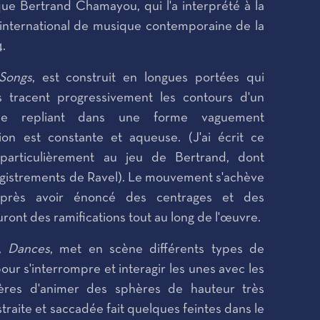
ique Bertrand Chamayou, qui l'a interprété à la
 international de musique contemporaine de la
4.
Songs
, est construit en longues portées qui
s tracent progressivement les contours d'un
e repliant dans une forme vaguement
tion est constante et aqueuse. (J'ai écrit ce
articulièrement au jeu de Bertrand, dont
egistrements de Ravel). Le mouvement s'achève
 après avoir énoncé des centrages et des
ont des ramifications tout au long de l'œuvre.
t,
Dances
, met en scène différents types de
ur s'interrompre et interagir les unes avec les
ières d'animer des sphères de hauteur très
traite et saccadée fait quelques feintes dans le