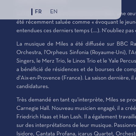
tchèque et l'Australie.
FR
EN
La
Fantasy for piano solo
(2024) de Miles, une œ
été récemment saluée comme « évoquant le jeune M
entendues ces derniers temps (....). N'oubliez pas
La musique de Miles a été diffusée sur BBC R
Orchestra, l'Orpheus Sinfonia (Royaume-Uni), l
Singers, le Merz Trio, le Linos Trio et le Yale Pe
a bénéficié de résidences et de bourses de compos
d'Aix-en-Provence (France). La saison dernière, i
candidatures.
Très demandé en tant qu'interprète, Miles se pr
Carnegie Hall. Nouveau musicien engagé, il a cré
Friedrich Haas et Han Lash. Il a également trava
sur des interprétations de leur musique. Passionn
Isidore, Cantata Profana, icarus Quartet, Orche