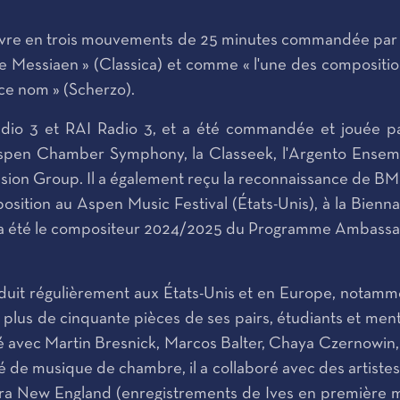
uvre en trois mouvements de 25 minutes commandée par 
essiaen » (Classica) et comme « l'une des compositions 
 ce nom » (Scherzo).
adio 3 et RAI Radio 3, et a été commandée et jouée 
'Aspen Chamber Symphony, la Classeek, l'Argento Ensem
rcussion Group. Il a également reçu la reconnaissance de B
ition au Aspen Music Festival (États-Unis), à la Biennale
l a été le compositeur 2024/2025 du Programme Ambassade
oduit régulièrement aux États-Unis et en Europe, nota
é plus de cinquante pièces de ses pairs, étudiants et me
illé avec Martin Bresnick, Marcos Balter, Chaya Czernow
é de musique de chambre, il a collaboré avec des artistes
stra New England (enregistrements de Ives en première 