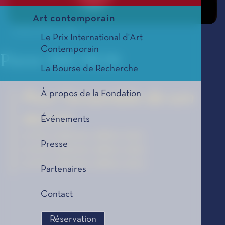
Art contemporain
© Hervé Thouroude
Le Prix International d'Art
Contemporain
Pierre MICHON
La Bourse de Recherche
À propos de la Fondation
Pour l'ensemble de son
œuvre
Événements
Le Prix Littéraire, édition 2021
Presse
Le Prix Littéraire, édition 2020
Le Prix Littéraire, édition 2019
Partenaires
Contact
Réservation