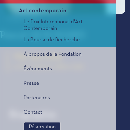
Art contemporain
© Eugenio Prieto
Le Prix International d'Art
Contemporain
Pascal QUIGNARD
La Bourse de Recherche
À propos de la Fondation
Vie secrète
Le Prix Littéraire, édition 2000
Événements
Presse
Partenaires
Contact
Biographie
Réservation