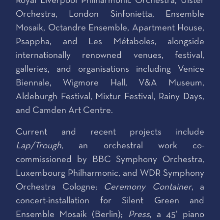
Royal Liverpool Philharmonic Orchestra, Ulster
Orchestra, London Sinfonietta, Ensemble
Mosaik, Octandre Ensemble, Apartment House,
Psappha, and Les Métaboles, alongside
internationally renowned venues, festival,
galleries, and organisations including Venice
Biennale, Wigmore Hall, V&A Museum,
Aldeburgh Festival, Mixtur Festival, Rainy Days,
and Camden Art Centre.
Current and recent projects include
Lap/Trough
, an orchestral work co-
commissioned by BBC Symphony Orchestra,
Luxembourg Philharmonic, and WDR Symphony
Orchestra Cologne;
Ceremony Container
, a
concert-installation for Silent Green and
Ensemble Mosaik (Berlin);
Press
, a 45’ piano