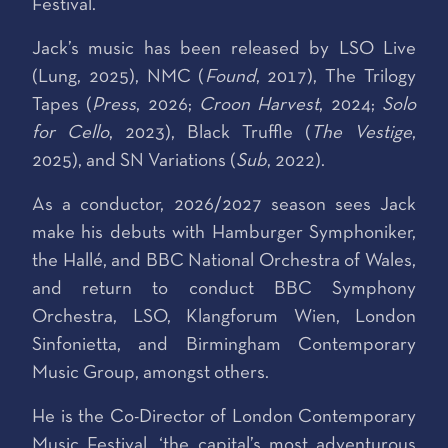
Festival.
Jack’s music has been released by LSO Live
(Lung, 2025), NMC (
Found
, 2017), The Trilogy
Tapes (
Press
, 2026;
Croon Harvest
, 2024;
Solo
for Cello
, 2023), Black Truffle (
The Vestige
,
2025), and SN Variations (
Sub
, 2022).
As a conductor, 2026/2027 season sees Jack
make his debuts with Hamburger Symphoniker,
the Hallé, and BBC National Orchestra of Wales,
and return to conduct BBC Symphony
Orchestra, LSO, Klangforum Wien, London
Sinfonietta, and Birmingham Contemporary
Music Group, amongst others.
He is the Co-Director of London Contemporary
Music Festival, ‘the capital’s most adventurous