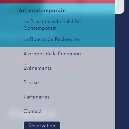
Art contemporain
© Hugo Glendinning
Le Prix International d'Art
Contemporain
Jack SHEEN
La Bourse de Recherche
À propos de la Fondation
Lag
Le Tremplin Musical, édition 2026
Événements
Presse
Partenaires
Contact
Biographie
Réservation