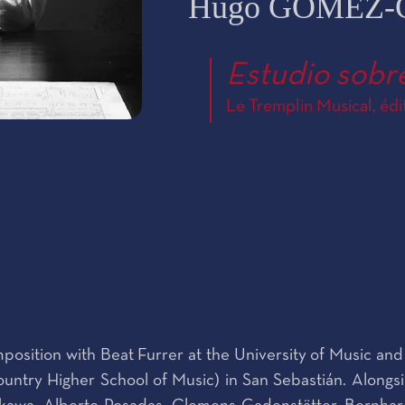
Hugo GÒMEZ
Estudio sobre
Le Tremplin Musical, édi
position with Beat Furrer at the University of Music and
try Higher School of Music) in San Sebastián. Alongsid