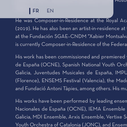
guidance from composers including Toshio Hosok
others.
FR
EN
He was Composer-in-Residence at the Royal Ac
(2019). He has also been an artist-in-residence a
at the Fundación SGAE–CNDM "Xabier Montsalva
is currently Composer-in-Residence of the Federa
His work has been commissioned and premiered wit
de España (OCNE), Spanish National Youth Orch
Galicia, Juventudes Musicales de España, IMP
(Florence), ENSEMS Festival (Valencia), the Ma
and Fundació Antoni Tàpies, among others. His m
His works have been performed by leading ensem
Nacionales de España (OCNE), IEMA Ensemble Mo
Galicia, MDI Ensemble, Arxis Ensemble, Vertixe S
Youth Orchestra of Catalonia (JONC), and Ensem