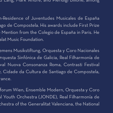
 Lang, Mark Andre, and Pierluigi Billone, among
-Residence of Juventudes Musicales de España
iago de Compostela. His awards include First Prize
ntion from the Colegio de España in Paris. He
alat Music Foundation.
Siemens Musikstiftung, Orquesta y Coro Nacionales
sta Sinfónica de Galicia, Real Filharmonía de
ival Nuova Consonanza Roma, Contrasti Festival
y, Cidade da Cultura de Santiago de Compostela,
rance.
angforum Wien, Ensemble Modern, Orquesta y Coro
l Youth Orchestra (JONDE), Real Filharmonía de
estra of the Generalitat Valenciana, the National