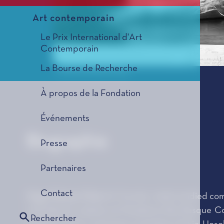
Art contemporain
Le Prix International d'Art
Contemporain
La Bourse de Recherche
© Xurxo Gómez Chao
À propos de la Fondation
Événements
Biographie
Presse
Partenaires
Contact
Hugo Gómez-Chao
(A Coruña, 1995) studied com
with Ramón Lazkano at Musikene (the Basque Coun
Rechercher