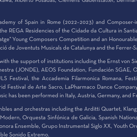
awa, Alberto Posadas, Clemens Gadenstätter, Bernhard
ademy of Spain in Rome (2022–2023) and Composer-in
t the REGA Residencies of the Cidade da Cultura in Sant
tge" Young Composers Competition and an Honourable Me
ció de Joventuts Musicals de Catalunya and the Ferrer-S
h the support of institutions including the Ernst von 
estra (JONDE), AEOS Foundation, Fundación SGAE, Orque
ULS Festival, the Accademia Filarmonica Romana, Fest
drid Festival de Arte Sacro, LaPharmaco Dance Compan
usic has been performed in Italy, Austria, Germany, and F
bles and orchestras including the Arditti Quartet, Kl
dern, Orquesta Sinfónica de Galicia, Spanish Nationa
onora Ensemble, Grupo Instrumental Siglo XX, Youth Orch
ble Sonido Extremo.