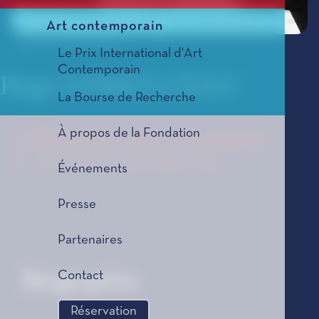
Art contemporain
© Xurxo Gómez Chao
Le Prix International d'Art
Contemporain
Hugo GÒMEZ-CHAO
La Bourse de Recherche
À propos de la Fondation
Estudio sobre la carne
Le Tremplin Musical, édition 2026
Événements
Presse
Partenaires
Contact
Biographie
Réservation