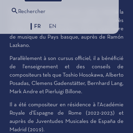
Rechercher
Hugo Gómez-Chao (A Coruña, 1995) a étudié la
composition à la Kunstuniversität-Graz, auprès
FR
EN
de Beat Furrer et à Musikene, l’École supérieure
de musique du Pays basque, auprès de Ramón
Lazkano.
Parallèlement à son cursus officiel, il a bénéficié
de l'enseignement et des conseils de
compositeurs tels que Toshio Hosokawa, Alberto
Posadas, Clemens Gadenstätter, Bernhard Lang,
Mark Andre et Pierluigi Billone.
Il a été compositeur en résidence à l'Académie
Royale d'Espagne de Rome (2022-2023) et
auprès de Juventudes Musicales de España de
Madrid (2019).