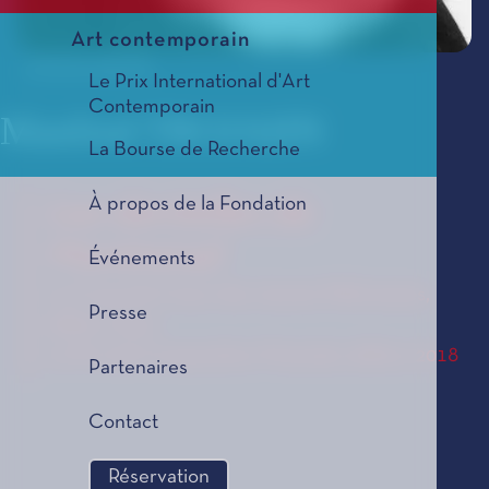
Art contemporain
© Droits réservés
Le Prix International d'Art
Contemporain
Manfred TROJAHN
La Bourse de Recherche
À propos de la Fondation
Les dentelles de
Montmirail
Événements
Le Coup de Coeur des Jeunes Mélomanes,
Presse
édition 2019
Le Prix de Composition Musicale, édition 2018
Partenaires
Contact
Réservation