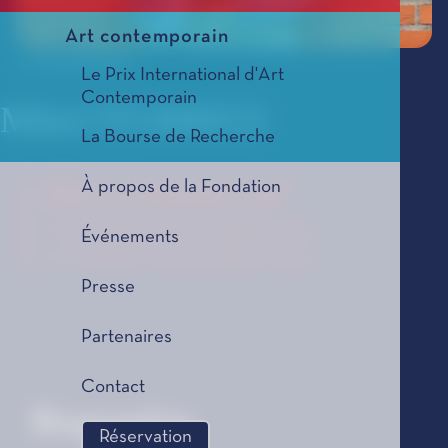
Art contemporain
© Vicente Núñez
Le Prix International d'Art
Contemporain
Mikel ITURREGI
La Bourse de Recherche
À propos de la Fondation
Elurra bezain isil
Le Tremplin Musical, édition 2025
Événements
Le Tremplin Musical, édition 2025
Presse
Partenaires
Contact
Biographie
Réservation