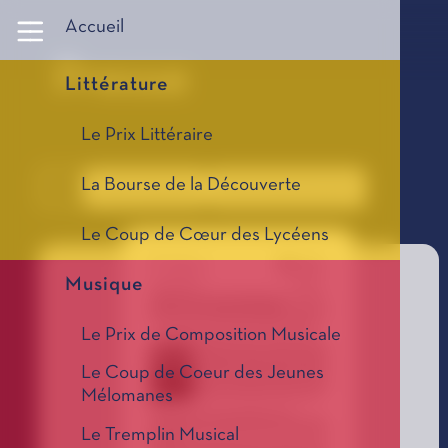
Panneau de gestion des cookies
Accueil
Presse
Littérature
Le Prix Littéraire
La Bourse de la Découverte
Tous
Dossier de presse
Communiqué de presse
Le Coup de Cœur des Lycéens
Musique
Le Prix de Composition Musicale
Le Coup de Coeur des Jeunes
Mélomanes
Le Tremplin Musical