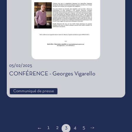
05/02/2025
CONFÉRENCE - Georges Vigarello
Communiqué de presse
←
1
2
3
4
5
->