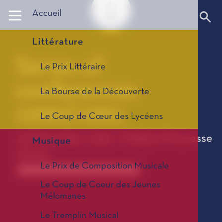
Panneau de gestion des cookies
Accueil
Littérature
Series of
Le Prix Littéraire
conferences
La Bourse de la Découverte
1990/1991
Le Coup de Cœur des Lycéens
03 December 1990 - Théâtre Princesse
Musique
Grace
Le Prix de Composition Musicale
Anciennes saisons de conférences 1967-2025
Le Coup de Coeur des Jeunes
Mélomanes
Le Tremplin Musical