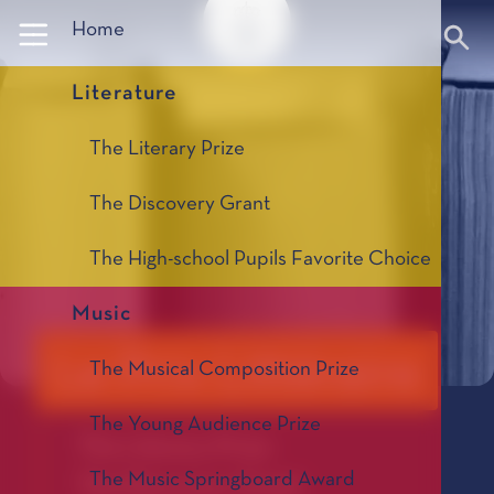
Panneau de gestion des cookies
Home
Literature
The Literary Prize
The Discovery Grant
The High-school Pupils Favorite Choice
Music
Le Prix Littéraire
The Musical Composition Prize
The Young Audience Prize
The Literary Prize
The Music Springboard Award
The Discovery Grant