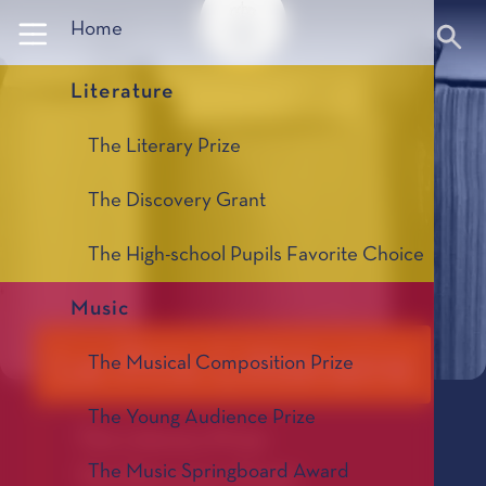
Panneau de gestion des cookies
Home
Literature
The Literary Prize
The Discovery Grant
The High-school Pupils Favorite Choice
Music
Le Prix Littéraire
The Musical Composition Prize
The Young Audience Prize
The Literary Prize
The Music Springboard Award
The Discovery Grant