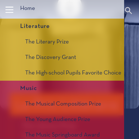
Panneau de gestion des cookies
Home
Literature
The Literary Prize
The Discovery Grant
The High-school Pupils Favorite Choice
Music
Le Prix Littéraire
The Musical Composition Prize
The Young Audience Prize
The Literary Prize
The Music Springboard Award
The Discovery Grant