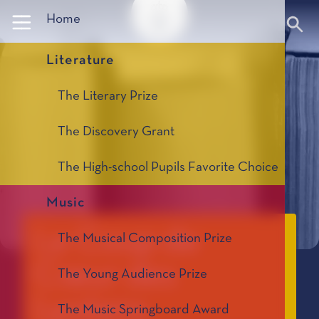
Panneau de gestion des cookies
Home
Literature
The Literary Prize
The Discovery Grant
The High-school Pupils Favorite Choice
Music
Le Coup de
The Musical Composition Prize
Cœur des
The Young Audience Prize
Lycéens
The Music Springboard Award