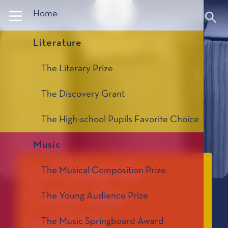
Panneau de gestion des cookies
Home
Literature
The Literary Prize
The Discovery Grant
The High-school Pupils Favorite Choice
Music
Le Coup de
The Musical Composition Prize
Cœur des
The Young Audience Prize
Lycéens
The Music Springboard Award