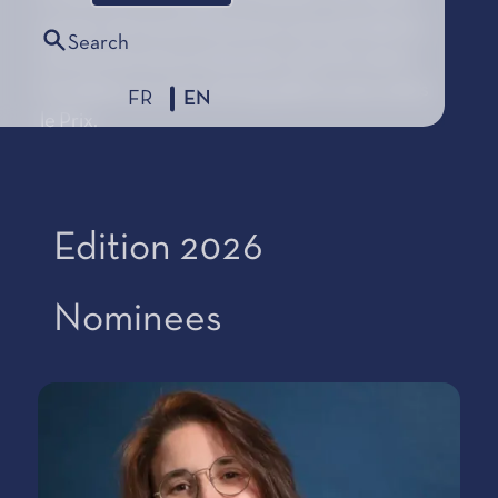
session de travail d'automne qui précède la
Search
Cérémonie de proclamation des Prix de la
Fondation au cours de laquelle lui sera remis
FR
EN
le Prix.
Edition 2026
Nominees