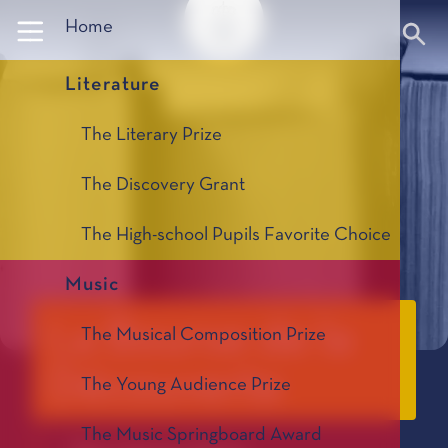
Panneau de gestion des cookies
Home
Literature
The Literary Prize
The Discovery Grant
The High-school Pupils Favorite Choice
Music
La Bourse de la
The Musical Composition Prize
Découverte
The Young Audience Prize
The Music Springboard Award