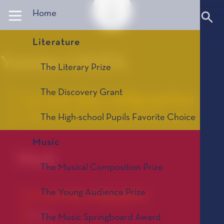
Panneau de gestion des cookies
Home
Literature
Yasmine GHATA
The Literary Prize
The Discovery Grant
La nuit des calligraphes
La Bourse de la Découverte, édition 2005
The High-school Pupils Favorite Choice
Music
Work
The Musical Composition Prize
The Young Audience Prize
La nuit des calligraphes
Novel
The Music Springboard Award