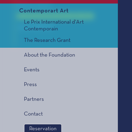
Éditions Fayard
Contemporart Art
La Bourse de la Découverte, édition 2005
Le Prix International d'Art
2005 LAUREATE
Contemporain
The Research Grant
About the Foundation
Events
Press
Partners
Contact
Reservation