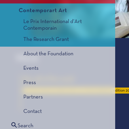
Contemporart Art
Le Prix International d'Art
Contemporain
The Research Grant
© All rights reserved
About the Foundation
Work
Events
For all of his work
Press
Le Prix Littéraire, édition 2022
Le Prix Littéraire, édition 2
Partners
Contact
Search