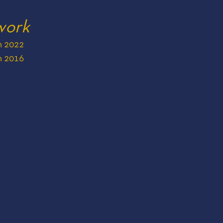
 work
on 2022
on 2016