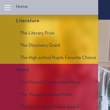
Panneau de gestion des cookies
Home
Literature
The Literary Prize
The Discovery Grant
The High-school Pupils Favorite Choice
Music
The Musical Composition Prize
The Young Audience Prize
The Music Springboard Award