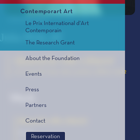
Contemporart Art
© Patrice Normand
Le Prix International d'Art
Contemporain
Julia PIALAT
The Research Grant
About the Foundation
Quand la ville s'éteint
Le Coup de Cœur des Lycéens, édition 2022
Events
Press
Work
Partners
Quand la ville s'éteint
Contact
Novel
Reservation