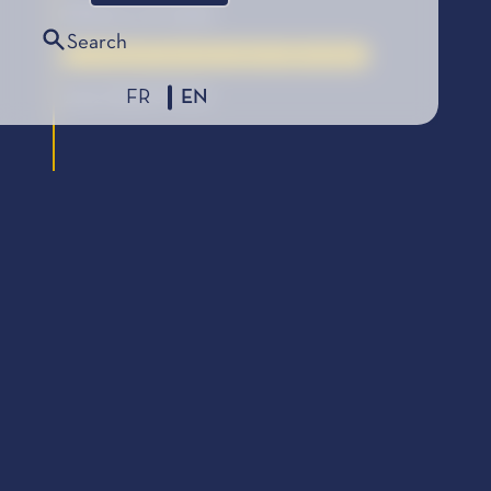
Éditions J.C Lattès
Search
Le Coup de Cœur des Lycéens, édition 2022
FR
EN
2022 SELECTION