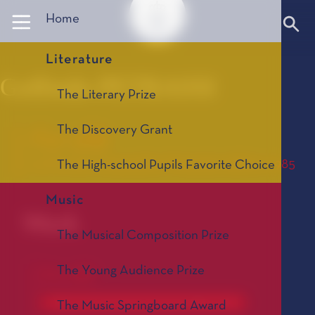
Panneau de gestion des cookies
Home
Literature
Goffredo PETRASSI
The Literary Prize
The Discovery Grant
For all$
Le Prix de Composition Musicale, édition 1985
The High-school Pupils Favorite Choice
Music
Work
The Musical Composition Prize
The Young Audience Prize
For all$
Le Prix de Composition Musicale, édition 1985
The Music Springboard Award