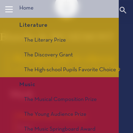
Panneau de gestion des cookies
Home
Literature
Blanche de RICHEMONT
The Literary Prize
The Discovery Grant
Pourquoi pas le silence
Le Coup de Cœur des Lycéens, édition 2009
The High-school Pupils Favorite Choice
Music
Work
The Musical Composition Prize
The Young Audience Prize
Pourquoi pas le silence
Novel
The Music Springboard Award