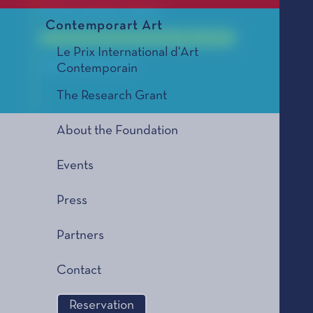
Éditions Robert Laffont
Contemporart Art
Le Coup de Cœur des Lycéens, édition 2009
Le Prix International d'Art
2009 SELECTION
Contemporain
The Research Grant
About the Foundation
Events
Press
Partners
Contact
Reservation