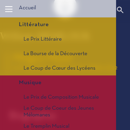
Panneau de gestion des cookies
Accueil
Littérature
William MEMLOUK
Le Prix Littéraire
La Bourse de la Découverte
Mingus Mood
Le Coup de Cœur des Lycéens, édition 2012
Le Coup de Cœur des Lycéens
Musique
Le Prix de Composition Musicale
Le Coup de Coeur des Jeunes
Biographie
Mélomanes
Le Tremplin Musical