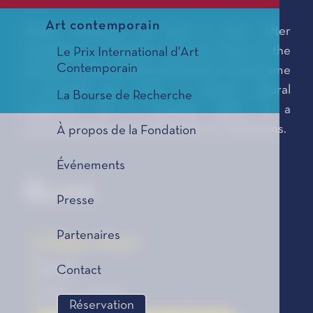
Art contemporain
William Memlouk was born in 1977. After
specializing in literature and jazz music at the
Le Prix International d'Art
Contemporain
graduate school of Aix-en-Provence, he became
a journalist and works in several cultural
La Bourse de Recherche
magazines. He is currently editor of a
psychological journal and director of collections.
À propos de la Fondation
Événements
Œuvre
Presse
Partenaires
Mingus Mood
Roman
Contact
Éditions Julliard
Réservation