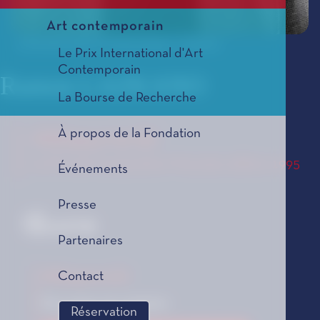
Art contemporain
© Direction de la Communication - Monaco
Le Prix International d'Art
Contemporain
Ramon LAZKANO
La Bourse de Recherche
À propos de la Fondation
Hitzaurre bi
Le Prix de Composition Musicale, édition 1995
Événements
Presse
Œuvre
Partenaires
Hitzaurre bi
Contact
Pour piano et orchestre
Réservation