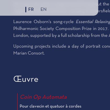
His music has been programmed throughout the U
FR
EN
major international festivals including Huddersfi
Laurence Osborn’s song-cycle
Essential Relaxin
Philharmonic Society Composition Prize in 2017
London, supported by a full scholarship from the
Upcoming projects include a day of portrait co
Marian Consort.
Œuvre
Coin Op Automata
Pour clavecin et quatuor à cordes