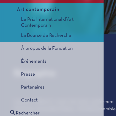
Art contemporain
Le Prix International d'Art
Contemporain
La Bourse de Recherche
© www.rayfieldallied.com
À propos de la Fondation
Événements
Biographie
Presse
Partenaires
Contact
Laurence Osborn’s music has been performed 
Orchestra, Ensemble Modern, The Riot Ensemble,
Rechercher