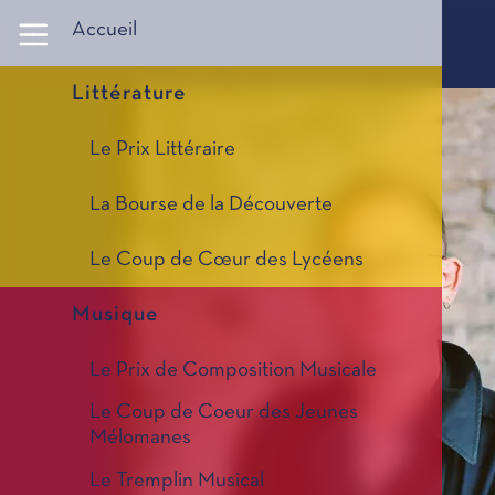
Panneau de gestion des cookies
Accueil
Littérature
Le Prix Littéraire
La Bourse de la Découverte
Le Coup de Cœur des Lycéens
Musique
Le Prix de Composition Musicale
Le Coup de Coeur des Jeunes
Mélomanes
Le Tremplin Musical