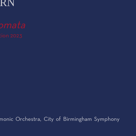
ORN
omata
tion 2023
monic Orchestra, City of Birmingham Symphony