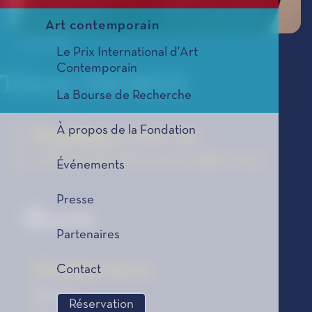
Art contemporain
© Pascal Ito
Le Prix International d'Art
Contemporain
Thierry THOMAS
La Bourse de Recherche
À propos de la Fondation
Feydeau s'en va
La Bourse de la Découverte, édition 2025
Événements
Presse
Œuvre
Partenaires
Feydeau s'en va
Contact
Roman
Réservation