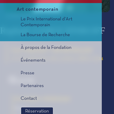
Art contemporain
© Chloé Vollmer Lo
Le Prix International d'Art
Contemporain
Raphaël ZAMOCHNIKOFF
La Bourse de Recherche
À propos de la Fondation
La maison vénéneuse
Le Coup de Cœur des Lycéens, édition 2024
Événements
Presse
Œuvre
Partenaires
La maison vénéneuse
Contact
Roman
Réservation