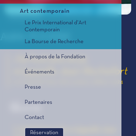
Art contemporain
© Philippe Matsas
Le Prix International d'Art
Contemporain
Adèle FUGÈRE
La Bourse de Recherche
À propos de la Fondation
J'ai huit ans et je
m'appelle Jean Rochefort
Événements
Le Coup de Cœur des Lycéens, édition 2024
Presse
Partenaires
Œuvre
Contact
J'ai huit ans et je m'appelle Jean
Réservation