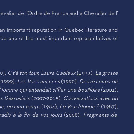
evalier de l'Ordre de France and a Chevalier de l'
 an important reputation in Quebec literature and
 be one of the most important representatives of
9),
C't'à ton tour, Laura Cadieux
(1973),
La grosse
-1999),
Les Vues animées
(1990),
Douze coups de
Homme qui entendait siffler une bouilloire
(2001),
s Desrosiers
(2007-2015),
Conversations avec un
ne, en cinq temps
(1984),
Le Vrai Monde ?
(1987),
adis à la fin de vos jours
(2008),
Fragments de