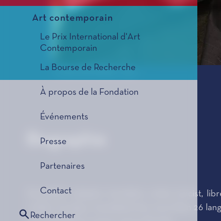
Art contemporain
Le Prix International d'Art
Contemporain
La Bourse de Recherche
© Félix Dol Maillot - 2017
À propos de la Fondation
Événements
Biographie
Presse
Partenaires
Contact
Storyteller, adapter, translator, writer, lyricist
written 26 plays, translated into more than 26 langua
Rechercher