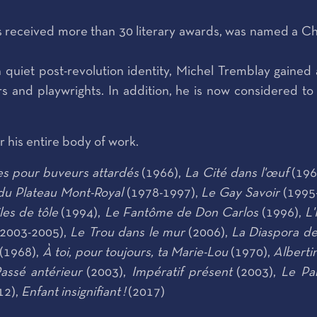
s received more than 30 literary awards, was named a Ch
quiet post-revolution identity, Michel Tremblay gained
s and playwrights. In addition, he is now considered to
 his entire body of work.
s pour buveurs attardés
(1966),
La Cité dans l'œuf
(196
du Plateau Mont-Royal
(1978-1997),
Le Gay Savoir
(1995
es de tôle
(1994),
Le Fantôme de Don Carlos
(1996),
L'
2003-2005),
Le Trou dans le mur
(2006),
La Diaspora de
(1968),
À toi, pour toujours, ta Marie-Lou
(1970),
Alberti
assé antérieur
(2003),
Impératif présent
(2003),
Le Par
12),
Enfant insignifiant !
(2017)