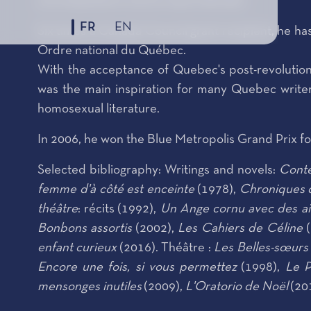
and adaptations and an opera libretto.
FR
EN
Six times a Canada Council grant recipient, he ha
Ordre national du Québec.
With the acceptance of Quebec's post-revolution 
was the main inspiration for many Quebec writer
homosexual literature.
In 2006, he won the Blue Metropolis Grand Prix for
Selected bibliography: Writings and novels:
Conte
femme d'à côté est enceinte
(1978),
Chroniques 
théâtre
: récits (1992),
Un Ange cornu avec des ail
Bonbons assortis
(2002),
Les Cahiers de Céline
(
enfant curieux
(2016). Théâtre :
Les Belles-sœurs
Encore une fois, si vous permettez
(1998),
Le P
mensonges inutiles
(2009),
L'Oratorio de Noël
(20