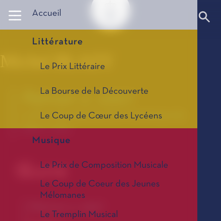
Panneau de gestion des cookies
Accueil
Littérature
Michel BLAZY
Le Prix Littéraire
La Bourse de la Découverte
Patman 2, 2007
Le Prix International d'Art Contemporain,
Le Coup de Cœur des Lycéens
édition 2009
Musique
Le Prix de Composition Musicale
Œuvre
Le Coup de Coeur des Jeunes
Mélomanes
Patman 2, 2007
Le Tremplin Musical