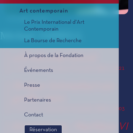
Art contemporain
© All rights reserved
Le Prix International d'Art
Contemporain
Michael JARRELL
La Bourse de Recherche
À propos de la Fondation
4 Eïndrucke (2019)
Le Prix de Composition Musicale, édition 2021
Événements
Droben Schmettert ein
Presse
greller stein
Partenaires
Le Prix de Composition Musicale, édition 2003
Contact
Emergences - Nachlese VI
Réservation