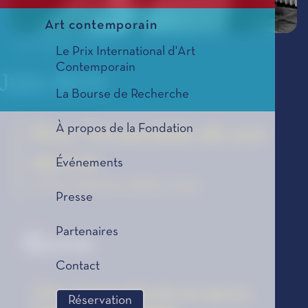
Art contemporain
© All rights reserved
Le Prix International d'Art
Contemporain
Jules ROY
La Bourse de Recherche
À propos de la Fondation
Pour l'ensemble de son
œuvre
Événements
Le Prix Littéraire, édition 1954
Presse
Partenaires
Œuvre
Contact
Pour l'ensemble de son œuvre
Réservation