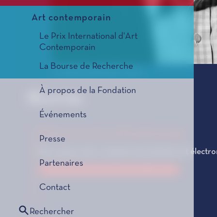
Art contemporain
Le Prix International d'Art
Contemporain
La Bourse de Recherche
© Jérôme Schlomoff - 2010
À propos de la Fondation
Œuvres
Événements
Bird concerto with pianosong
Presse
Pour piano solo, orchestre de chambre et électro
Partenaires
Le Prix de Composition Musicale, édition 2002
Contact
Rechercher