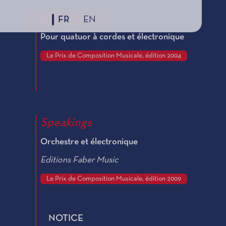
Quatuor n° 4
FR
EN
Pour quatuor à cordes et électronique
Le Prix de Composition Musicale, édition 2004
Speakings
Orchestre et électronique
Editions Faber Music
Le Prix de Composition Musicale, édition 2009
NOTICE