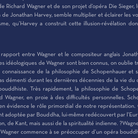
 de Richard Wagner et de son projet d’opéra Die Sieger,
de Jonathan Harvey, semble multiplier et éclairer les voi
sme, qu’Harvey a construit cette illusion-révélation 
apport entre Wagner et le compositeur anglais Jonathan
ives idéologiques de Wagner sont bien connus, on oublie 
a connaissance de la philosophie de Schopenhauer et so
pas démenti durant les dernières décennies de la vie du 
 bouddhiste. Très rapidement, la philosophie de Schope
rd Wagner, en proie à des difficultés personnelles.
n évidence le rôle primordial de notre représentation.
ent adoptée par Bouddha, lui-même redécouvert par l’Euro
n, de Kant, mais aussi de la spiritualité indienne. ?Wagn
, Wagner commence à se préoccuper d’un opéra bouddhiste