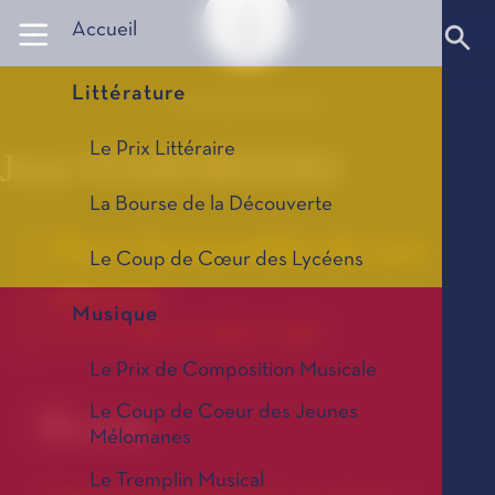
Panneau de gestion des cookies
Accueil
Littérature
© All rights reserved
Le Prix Littéraire
Jean STAROBINSKI
La Bourse de la Découverte
Pour l'ensemble de son
Le Coup de Cœur des Lycéens
œuvre
Musique
Le Prix Littéraire, édition 1988
Le Prix de Composition Musicale
Le Coup de Coeur des Jeunes
Œuvre
Mélomanes
Le Tremplin Musical