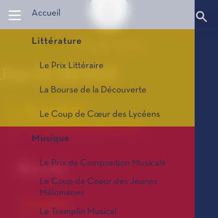
Panneau de gestion des cookies
Accueil
Littérature
© All rights reserved
Le Prix Littéraire
Jean ECHENOZ
La Bourse de la Découverte
Au piano
Le Coup de Cœur des Lycéens
Le Prix Littéraire, édition 2002
Musique
Le Prix de Composition Musicale
Œuvre
Le Coup de Coeur des Jeunes
Mélomanes
Au piano
Le Tremplin Musical