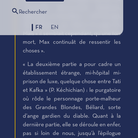
concertiste déconcertant, désabusé,
Rechercher
talentueux et alcoolique » (J-B Harang),
Max Delmarc, qui meurt à la page 86.
FR
EN
Mais « il semblait cependant, qu’une fois
mort, Max continuât de ressentir les
choses ».
« La deuxième partie a pour cadre un
établissement étrange, mi-hôpital mi-
prison de luxe, quelque chose entre Tati
et Kafka » (P. Kéchichian) : le purgatoire
où rôde le personnage porte-malheur
des Grandes Blondes, Béliard, sorte
d’ange gardien du diable. Quant à la
dernière partie, elle se déroule en enfer,
pas si loin de nous, jusqu’à l’épilogue