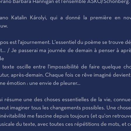
oprano Barbara Hannigan et l'ensemble ASKO/Schönberg.
rano Katalin Károlyi, qui a donné la première en 
euw.
os est l'ajournement. L'essentiel du poème se trouve déj
.. / Je passerai ma journée de demain à penser à après
de
e texte oscille entre l'impossibilité de faire quelque c
utur, après-demain. Chaque fois ce rêve imaginé devient p
e émotion : une envie de pleurer...
ui résume une des choses essentielles de la vie, connue d
peut imaginer tous les changements possibles. Une chos
n inévitabilité me fascine depuis toujours (et qu'on retr
usicale du texte, avec toutes ces répétitions de mots, et c