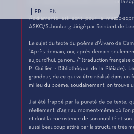
pour soprano et ensemble, écrite pour la s
FR
EN
Addiamento est écrit pour la mezzo-sop
ASKO/Schönberg dirigé par Reinbert de Le
Le sujet du texte du poème d’Álvaro de Camp
"Après-demain, oui, après-demain seulement.
aujourd'hui, ça non.../" (traduction française 
P. Quillier - Bibliothèque de la Pléiade). L
grandeur, de ce qui va être réalisé dans un f
milieu du poème, soudainement, on trouve un
J’ai été frappé par la pureté de ce texte, q
réellement, d'agir au moment-même où l'on 
et dont la coexistence de son inutilité et so
aussi beaucoup attiré par la structure très m