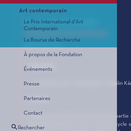
Art contemporain
Addiamento
Le Prix International d'Art
Pour mezzo-soprano et ensemble
Contemporain
Le Prix de Composition Musicale, édition 2012
La Bourse de Recherche
SÉLECTION 2011
À propos de la Fondation
CREATION
Événements
15 novembre 2010 - Amsterdam - Katalin Ká
Presse
Partenaires
NOTICE
Contact
Addiamento (2010) est la deuxième partie 
Fernando Pessoa), formant un grand cycle se
Rechercher